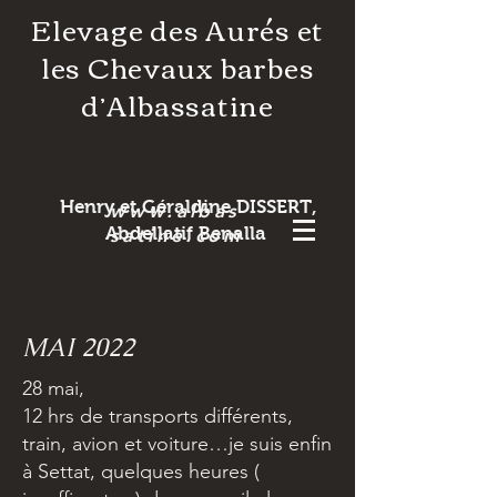
Elevage des Aurés et
les Chevaux barbes
d’Albassatine
Henry et Géraldine DISSERT,
www.albas
Abdellatif Benalla
satine.com
MAI 2022
28 mai,
12 hrs de transports différents,
train, avion et voiture…je suis enfin
à Settat, quelques heures (