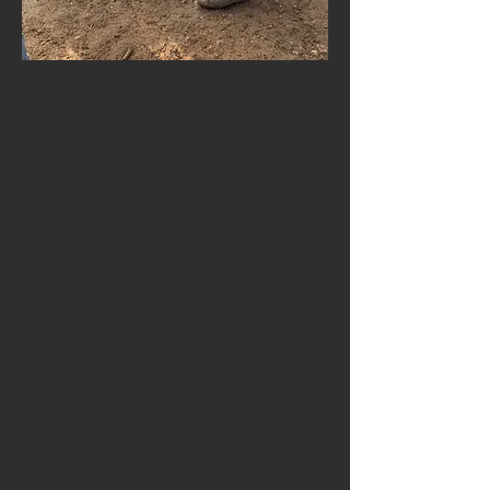
Jour 4,
Ben moussa, petit souk frisquet,
la neige a poudré de blanc les
montagnes autour du village, des
chevaux s’ennuient le long du mur, peu
d’acheteurs , certains de nos
précédents chevaux viennent de ce
village nous avons tenté le coup, avec
un maquignon du coin nous allons cet
après-midi essayer de retrouver un
poulain dun qui était en vente la
semaine dernière.....dans les hauteurs
de Béni Mellal nous voyons plusieurs
chevaux avant d’arriver chez le
propriétaire du poulain dun qui est
vendu et parti depuis hier.....nous
voyons sa mère qui éventuellement
peut être mise en vente , très belle
jument également dun , elle est suitée
et apparemment le nouveau né aussi
est dun , elle a sept ans de bonnes