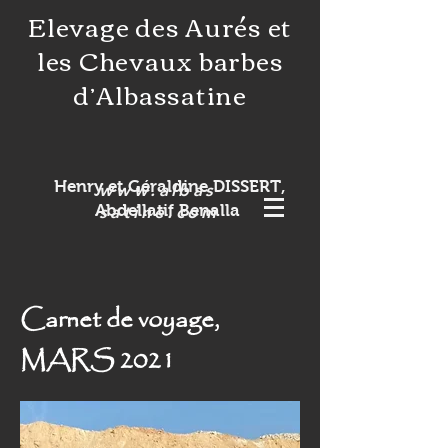
Elevage des Aurés et
les Chevaux barbes
d’Albassatine
Henry et Géraldine DISSERT,
www.albas
Abdellatif Benalla
satine.com
Carnet de voyage,
MARS 2021