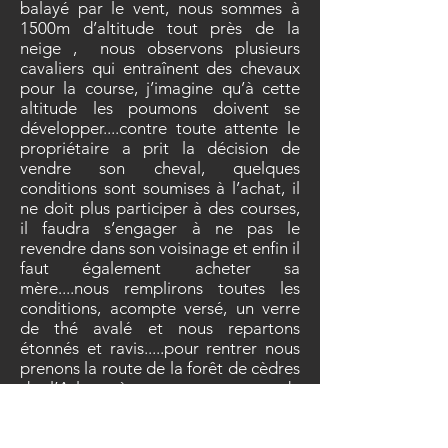
balayé par le vent, nous sommes à
1500m d’altitude tout près de la
neige , nous observons plusieurs
cavaliers qui entraînent des chevaux
pour la course, j’imagine qu’à cette
altitude les poumons doivent se
développer....contre toute attente le
propriétaire a prit la décision de
vendre son cheval, quelques
conditions sont soumises à l’achat, il
ne doit plus participer à des courses,
il faudra s’engager à ne pas le
revendre dans son voisinage et enfin il
faut également acheter sa
mère....nous remplirons toutes les
conditions, acompte versé, un verre
de thé avalé et nous repartons
étonnés et ravis.....pour rentrer nous
prenons la route de la forêt de cèdres
de l’Atlas où nous apercevons de
nombreux singes magots de
l’Atlas....
11 hrs de route avec un arrêt