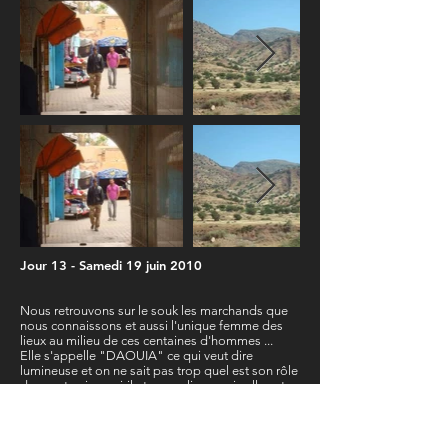
Jour 13 - Samedi 19 juin 2010
Nous retrouvons sur le souk les marchands que
nous connaissons et aussi l'unique femme des
lieux au milieu de ces centaines d'hommes ...
Elle s'appelle "DAOUIA" ce qui veut dire
lumineuse et on ne sait pas trop quel est son rôle
dans cet univers viril et masculin ... mais elle est
respectée de tous, d'ailleurs son béton toujours
prêt reste dissuasif je pense du moindre écart de
conduite. Elle se prête volontiers à mes photos
et nous souhaite bonne chance. Sa fonction reste