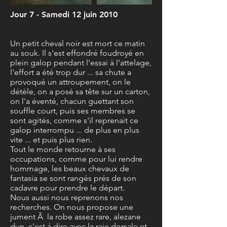
Jour 7 - Samedi 12 juin 2010
Un petit cheval noir est mort ce matin
au souk. Il s'est effondré foudroyé en
plein galop pendant l'essai à l'attelage,
l'effort a été trop dur ... sa chute a
provoqué un attroupement, on le
détèle, on a posé sa tête sur un carton,
on l'a éventé, chacun guettant son
souffle court, puis ses membres se
sont agités, comme s'il reprenait ce
galop interrompu ... de plus en plus
vite ... et puis plus rien.
Tout le monde retourne à ses
occupations, comme pour lui rendre
hommage, les beaux chevaux de
fantasia se sont rangés prés de son
cadavre pour prendre le départ.
Nous aussi nous reprenons nos
recherches. On nous propose une
jument Ã la robe assez rare, alezane
dun, c'est á dire avec la raie dorsale et