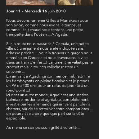
Jour 11 - Mercredi 16 juin 2010
Nous devons ramener Gilles à Marrakech pour
son avion, comme nous avons le temps, et
comme il fait chaud nous tentons une petite
trempette dans l'océan ... À Agadir.
Sur la route nous passons à Chmaia, une petite
ville où une jument nous a été indiquée sans
adresse précise ... pour la trouver un garçon nous
emmène en Carossa et nous traversons la ville
dans un train d'enfer ...! La jument ne valait pas le
crochet mais le tour en calèche restera un
souvenir ...
En arrivant à Agadir ça commence mal, j'admire
les flamboyants en pleine floraison et je prends
un PV de 400 dhs pour un refus de priorité à un
rond-point ...!
Ici c'est un autre monde, Agadir est une station
balnéaire moderne et agréable, complétement
investie par les allemands qui arrivent par pleins
charters, sûr de se retrouver entre compatriotes ...
on pourrait se croire quelque part sur la côte
espagnole.
Au menu ce soir poisson grillé à volonté ...