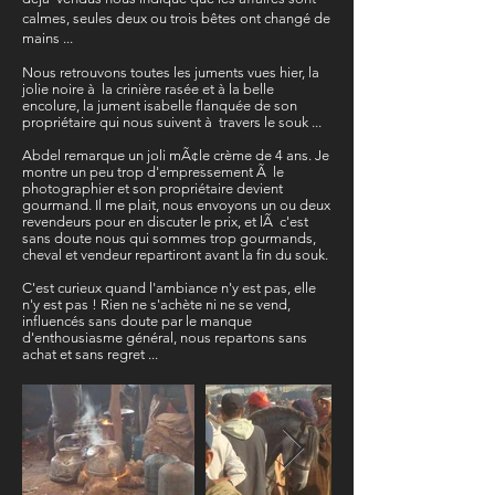
calmes, seules deux ou trois bêtes ont changé de
mains ...
Nous retrouvons toutes les juments vues hier, la
jolie noire à la crinière rasée et à la belle
encolure, la jument isabelle flanquée de son
propriétaire qui nous suivent à travers le souk ...
Abdel remarque un joli mÃ¢le crème de 4 ans. Je
montre un peu trop d'empressement Ã le
photographier et son propriétaire devient
gourmand. Il me plait, nous envoyons un ou deux
revendeurs pour en discuter le prix, et lÃ c'est
sans doute nous qui sommes trop gourmands,
cheval et vendeur repartiront avant la fin du souk.
C'est curieux quand l'ambiance n'y est pas, elle
n'y est pas ! Rien ne s'achète ni ne se vend,
influencés sans doute par le manque
d'enthousiasme général, nous repartons sans
achat et sans regret ...