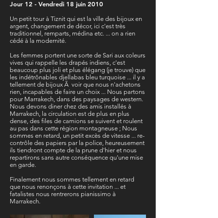
Jour 12 - Vendredi 18 juin 2010
Un petit tour à Tiznit qui est la ville des bijoux en
argent, changement de décor, ici c'est très
traditionnel, remparts, médina etc. ... on a rien
cédé à la modernité.
Les femmes portent une sorte de Sari aux coleurs
vives qui rappelle les drapés indiens, c'est
beaucoup plus joli et plus élégang (je trouve) que
les indétrônables djellabas bleu turquoise ... il y a
tellement de bijoux Ã voir que nous n'achetons
rien, incapables de faire un choix ... Nous partons
pour Marrakech, dans des paysages de western.
Nous devons diner chez des amis installés à
Marrakech, la circulation est de plus en plus
dense, des files de camions se suivent et roulent
au pas dans cette région montagneuse ; Nous
sommes en retard, un petit excès de vitesse ... re-
contrôle des papiers par la police, heureusement
ils tiendront compte de la prune d'hier et nous
repartirons sans autre conséquence qu'une mise
en garde.
Finalement nous sommes tellement en retard
que nous renonçons à cette invitation ... et
fatalistes nous rentrerons pianissimo à
Marrakech.