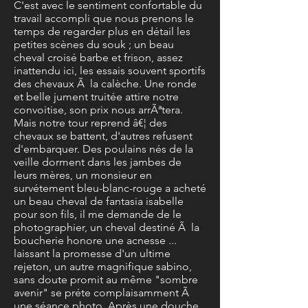
C'est avec le sentiment confortable du
travail accompli que nous prenons le
temps de regarder plus en détail les
petites scènes du souk ; un beau
cheval croisé barbe et frison, assez
inattendu ici, les essais souvent sportifs
des chevaux Ã la calèche. Une ronde
et belle jument truitée attire notre
convoitise, son prix nous arrÃªtera.
Mais notre tour reprend â€¦ des
chevaux se battent, d'autres refusent
d'embarquer. Des poulains nés de la
veille dorment dans les jambes de
leurs mères, un monsieur en
survétement bleu-blanc-rouge a acheté
un beau cheval de fantasia isabelle
pour son fils, il me demande de le
photographier, un cheval destiné Ã la
boucherie honore une acnesse ...
laissant la promesse d'un ultime
rejeton, un autre magnifique sabino,
sans doute promit au même "sombre
avenir" se préte complaisamment Ã
une séance photo. Après une douche,