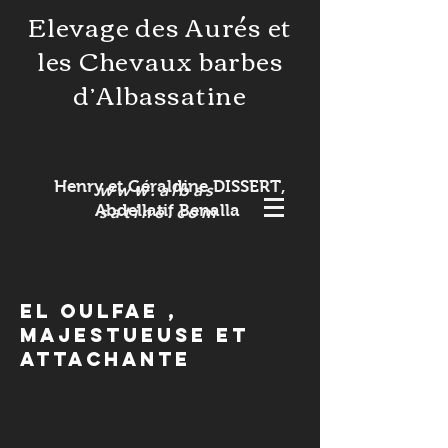
Elevage des Aurés et
les Chevaux barbes
d’Albassatine
Henry et Géraldine DISSERT,
www.albas
Abdellatif Benalla
satine.com
El oulfae ,
majestueuse et
attachante